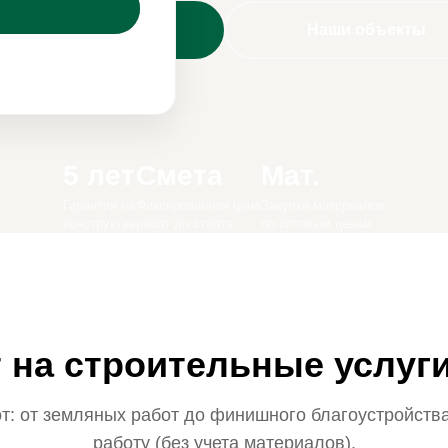
Рассчитать смету
Наши объекты
5 лет
Смета
Мат.
Гарантия на
Фиксированная цена
Закупка материалов
конструктив
работ до старта
по оптовым ценам
 на строительные услуг
т: от земляных работ до финишного благоустройства
работу (без учета материалов).