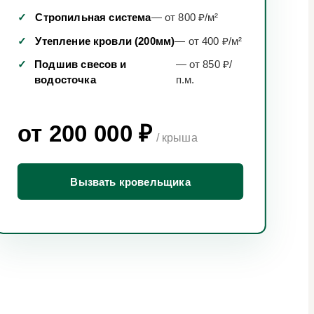
✓
Стропильная система
— от 800 ₽/м²
✓
Утепление кровли (200мм)
— от 400 ₽/м²
✓
Подшив свесов и
— от 850 ₽/
водосточка
п.м.
от 200 000 ₽
/ крыша
Вызвать кровельщика