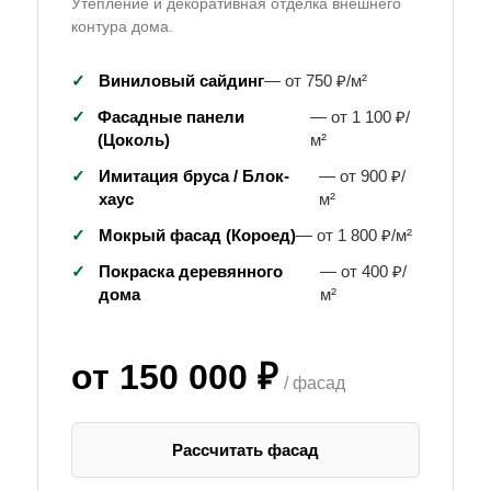
Утепление и декоративная отделка внешнего
контура дома.
✓
Виниловый сайдинг
— от 750 ₽/м²
✓
Фасадные панели
— от 1 100 ₽/
(Цоколь)
м²
✓
Имитация бруса / Блок-
— от 900 ₽/
хаус
м²
✓
Мокрый фасад (Короед)
— от 1 800 ₽/м²
✓
Покраска деревянного
— от 400 ₽/
дома
м²
от 150 000 ₽
/ фасад
Рассчитать фасад