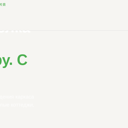
ИЯ
елка
е
у. С
дения каркаса
лые коттеджи,